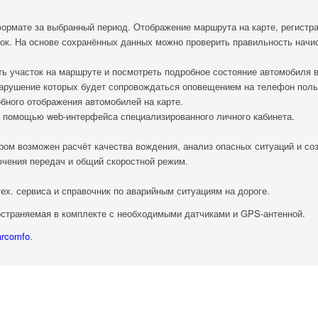
ормате за выбранный период. Отображение маршрута на карте, регистрац
вок. На основе сохранённых данных можно проверить правильность нач
ь участок на маршруте и посмотреть подробное состояние автомобиля в
нарушение которых будет сопровождаться оповещением на телефон польз
бного отображения автомобилей на карте.
с помощью web-интерфейса специализированного личного кабинета.
ром возможен расчёт качества вождения, анализ опасных ситуаций и со
ючения передач и общий скоростной режим.
ех. сервиса и справочник по аварийным ситуациям на дороге.
остраняемая в комплекте с необходимыми датчиками и GPS-антенной.
arcomfo
.